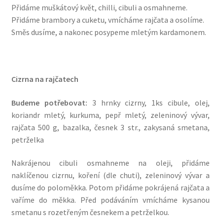
Přidáme muškátový květ, chilli, cibuli a osmahneme.
Přidáme brambory a cuketu, vmícháme rajčata a osolíme.
Směs dusíme, a nakonec posypeme mletým kardamonem.
Cizrna na rajčatech
Budeme potřebovat:
3 hrnky cizrny, 1ks cibule, olej,
koriandr mletý, kurkuma, pepř mletý, zeleninový vývar,
rajčata 500 g, bazalka, česnek 3 str., zakysaná smetana,
petrželka
Nakrájenou cibuli osmahneme na oleji, přidáme
naklíčenou cizrnu, koření (dle chuti), zeleninový vývar a
dusíme do poloměkka. Potom přidáme pokrájená rajčata a
vaříme do měkka. Před podáváním vmícháme kysanou
smetanu s rozetřeným česnekem a petrželkou.