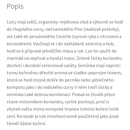
Popis
Listy mají svěží, organicky-mýdlovou chuť a výborně se hodí
do thajského curry, vietnamského Pho (nudlové polévky),
ale také do peruánského Ceviche (syrová ryba s citronem a
koriandrem). Využívají se i do nakládané zeleniny a hub,
hodí se k přípravě jehněčího masa a ryb. Lze ho využít do
marinád na vepřové a hovězí maso. Zelené lístky koriandru
dochutí i dozdobí zeleninové saláty. Semínka mají naproti
tomu kořeněno-dřevité aroma se sladko-peprným tónem,
která se hodí stejně dobře do perníku nebo jablečného
kompotu jako i do indického curry. V něm tvoří lístky a
semínka také dobrou kombinaci. Pokud se člověk přece
stane milovníkem koriandru, rychle pochopí, proč si
zbytek světa mimo evropské hranice tohoto koření tolik
cení. Koriandr je tak mnohostranně použitelný jako jinak
téměř žádné koření.