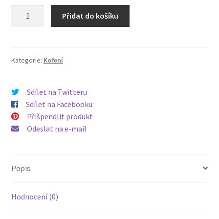
KORIAND
Přidat do košíku
Turecko
mletý
10g
množství
Kategorie:
Koření
Sdílet na Twitteru
Sdílet na Facebooku
Přišpendlit produkt
Odeslat na e-mail
Popis
Hodnocení (0)