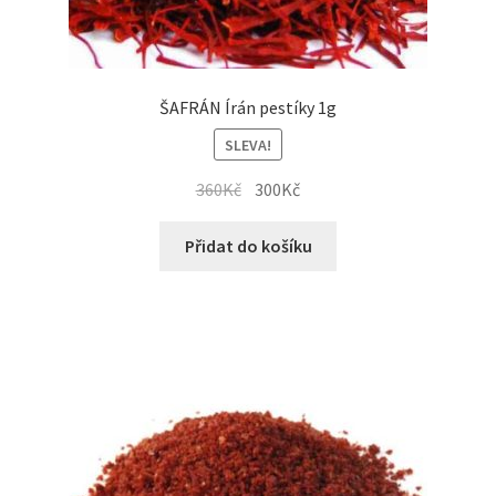
ŠAFRÁN Írán pestíky 1g
SLEVA!
Původní
Aktuální
360
Kč
300
Kč
cena
cena
byla:
je:
Přidat do košíku
360Kč.
300Kč.