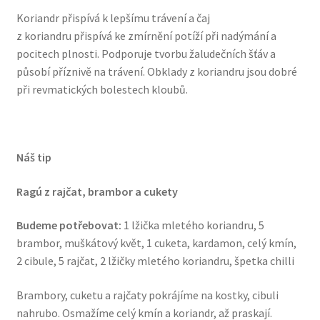
Koriandr přispívá k lepšímu trávení a čaj
z koriandru přispívá ke zmírnění potíží při nadýmání a
pocitech plnosti. Podporuje tvorbu žaludečních šťáv a
působí příznivě na trávení. Obklady z koriandru jsou dobré
při revmatických bolestech kloubů.
Náš tip
Ragú z rajčat, brambor a cukety
Budeme potřebovat:
1 lžička mletého koriandru, 5
brambor, muškátový květ, 1 cuketa, kardamon, celý kmín,
2 cibule, 5 rajčat, 2 lžičky mletého koriandru, špetka chilli
Brambory, cuketu a rajčaty pokrájíme na kostky, cibuli
nahrubo. Osmažíme celý kmín a koriandr, až praskají.